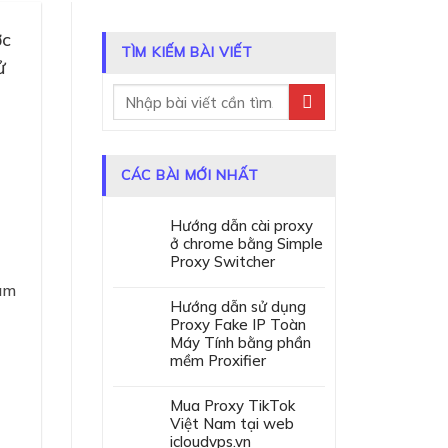
ớc
TÌM KIẾM BÀI VIẾT
ử
CÁC BÀI MỚI NHẤT
Hướng dẫn cài proxy
ở chrome bằng Simple
Proxy Switcher
Nam
Hướng dẫn sử dụng
Proxy Fake IP Toàn
Máy Tính bằng phần
mềm Proxifier
Mua Proxy TikTok
Việt Nam tại web
icloudvps.vn