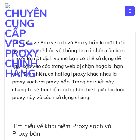
Skip
to
content
Tìm hiểu về Proxy sạch và Proxy bẩn là một bước
quan trọng để bảo vệ thông tin cá nhân của bạn.
Proxy là một dịch vụ mà bạn có thể sử dụng để
truy cập vào các trang web bị chặn hoặc bị hạn
chế. Tuy nhiên, có hai loại proxy khác nhau là
proxy sạch và proxy bẩn. Trong bài viết này,
chúng ta sẽ tìm hiểu cách phân biệt giữa hai loại
proxy này và cách sử dụng chúng.
Tìm hiểu về khái niệm Proxy sạch và
Proxy bẩn