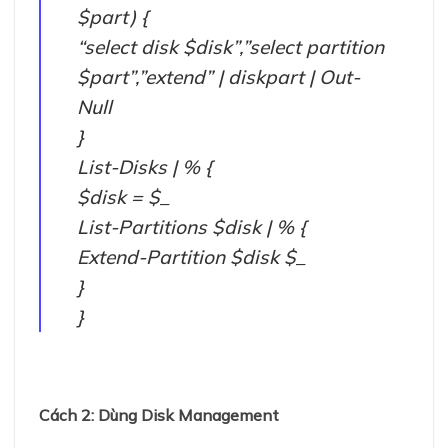
$part) {
“select disk $disk”,”select partition
$part”,”extend” | diskpart | Out-
Null
}
List-Disks | % {
$disk = $_
List-Partitions $disk | % {
Extend-Partition $disk $_
}
}
Cách 2: Dùng Disk Management