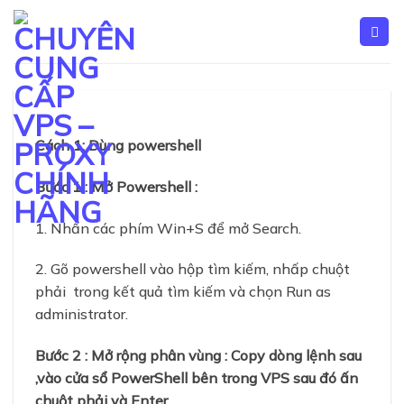
Skip
to
content
Cách 1: Dùng powershell
Bước 1 : Mở Powershell :
1. Nhấn các phím Win+S để mở Search.
2. Gõ powershell vào hộp tìm kiếm, nhấp chuột
phải trong kết quả tìm kiếm và chọn Run as
administrator.
Bước 2 : Mở rộng phân vùng : Copy dòng lệnh sau
,vào cửa sổ PowerShell bên trong VPS sau đó ấn
chuột phải và Enter.