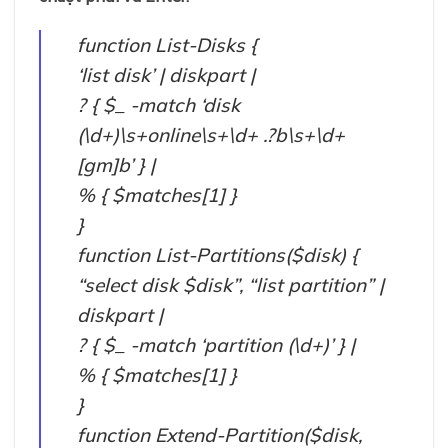
function List-Disks {
‘list disk’ | diskpart |
? { $_ -match ‘disk
(\d+)\s+online\s+\d+ .?b\s+\d+
[gm]b’ } |
% { $matches[1] }
}
function List-Partitions($disk) {
“select disk $disk”, “list partition” |
diskpart |
? { $_ -match ‘partition (\d+)’ } |
% { $matches[1] }
}
function Extend-Partition($disk,