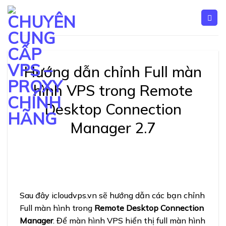
Skip
to
content
Hướng dẫn chỉnh Full màn
hình VPS trong Remote
Desktop Connection
Manager 2.7
Sau đây icloudvps.vn sẽ hướng dẫn các bạn chỉnh
Full màn hình trong
Remote Desktop Connection
Manager
. Để màn hình VPS hiển thị full màn hình