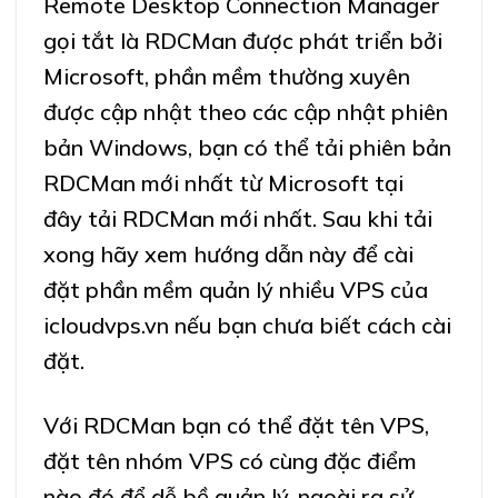
Remote Desktop Connection Manager
gọi tắt là RDCMan được phát triển bởi
Microsoft, phần mềm thường xuyên
được cập nhật theo các cập nhật phiên
bản Windows, bạn có thể tải phiên bản
RDCMan mới nhất từ Microsoft tại
đây
tải RDCMan mới nhất
. Sau khi tải
xong hãy xem hướng dẫn này để cài
đặt phần mềm
quản lý nhiều VPS
của
icloudvps.vn nếu bạn chưa biết cách cài
đặt.
Với RDCMan bạn có thể đặt tên VPS,
đặt tên nhóm VPS có cùng đặc điểm
nào đó để dễ bề quản lý, ngoài ra sử