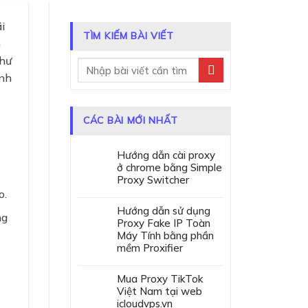
i
TÌM KIẾM BÀI VIẾT
n
như
ánh
CÁC BÀI MỚI NHẤT
Hướng dẫn cài proxy
ở chrome bằng Simple
Proxy Switcher
o.
Hướng dẫn sử dụng
ng
Proxy Fake IP Toàn
Máy Tính bằng phần
mềm Proxifier
Mua Proxy TikTok
Việt Nam tại web
icloudvps.vn