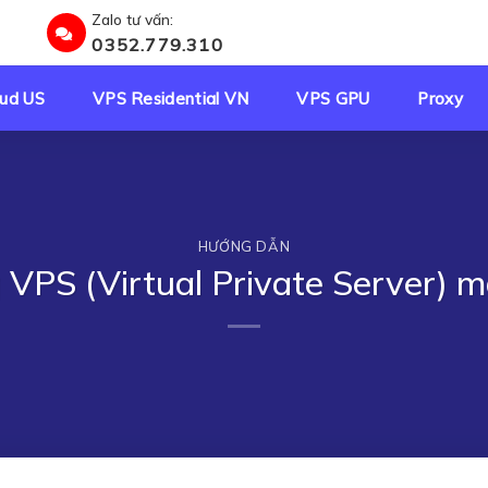
Zalo tư vấn:
0352.779.310
ud US
VPS Residential VN
VPS GPU
Proxy
HƯỚNG DẪN
 VPS (Virtual Private Server) m
❅