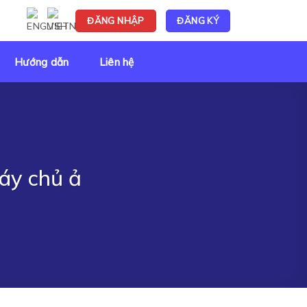
ĐĂNG NHẬP
ĐĂNG KÝ
Hướng dẫn
Liên hệ
áy chủ ả