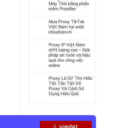
❆
Máy Tính bằng phần
mềm Proxifier
Mua Proxy TikTok
Việt Nam tại web
icloudvps.vn
Proxy IP Việt Nam
chất lượng cao – Giải
pháp an toàn và hiệu
quả cho công việc
❅
online
Proxy Là Gì? Tìm Hiểu
Tất Tần Tật Về
Proxy Và Cách Sử
Dụng Hiệu Quả
❆
Livechat