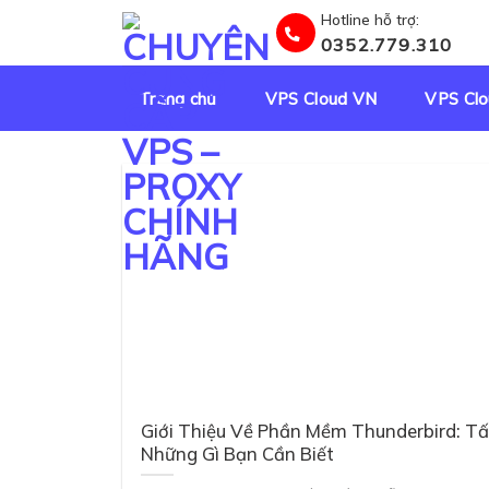
Skip
Hotline hỗ trợ:
to
0352.779.310
content
Trang chủ
VPS Cloud VN
VPS Clo
Giới Thiệu Về Phần Mềm Thunderbird: Tấ
Những Gì Bạn Cần Biết