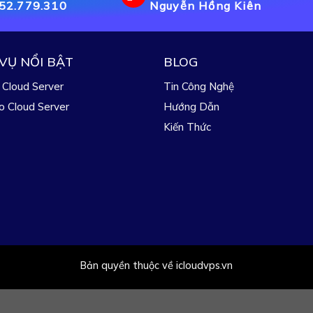
52.779.310
Nguyễn Hồng Kiên
 VỤ NỔI BẬT
BLOG
 Cloud Server
Tin Công Nghệ
o Cloud Server
Hướng Dẫn
Kiến Thức
Bản quyền thuộc về icloudvps.vn