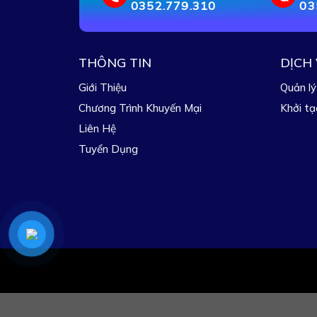
0352.779.310
03
THÔNG TIN
DỊCH
Giới Thiệu
Quản lý
Chương Trình Khuyến Mại
Khởi tạ
Liên Hệ
Tuyển Dụng