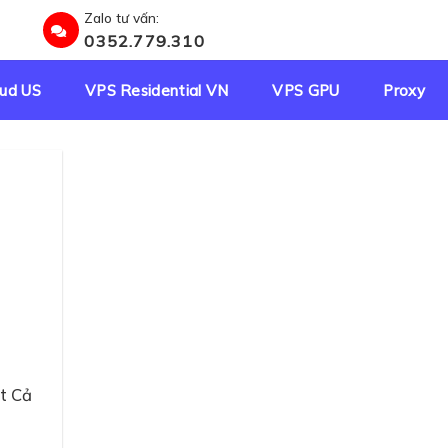
Zalo tư vấn:
0352.779.310
ud US
VPS Residential VN
VPS GPU
Proxy
❆
t Cả