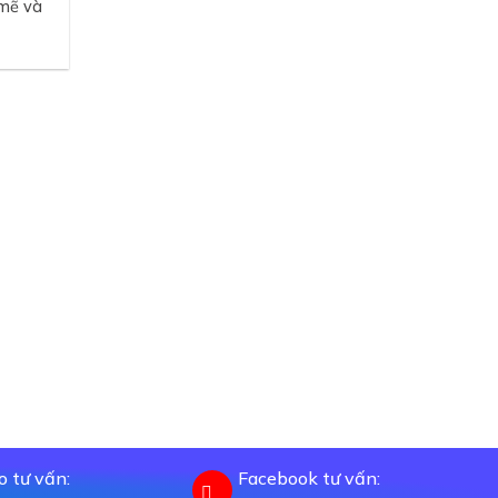
 mẽ và
❅
o tư vấn:
Facebook tư vấn: