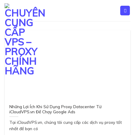
Skip
to
content
Những Lợi Ích Khi Sử Dụng Proxy Datacenter Từ
iCloudVPS.vn Để Chạy Google Ads
Tại iCloudVPS.vn, chúng tôi cung cấp các dịch vụ proxy tốt
nhất để bạn có